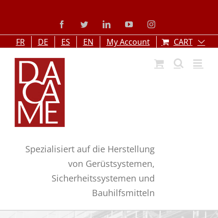
Skip
to
Facebook
Twitter
LinkedIn
YouTube
Instagram
content
FR
DE
ES
EN
My Account
CART
Spezialisiert auf die Herstellung
von Gerüstsystemen,
Sicherheitssystemen und
Bauhilfsmitteln