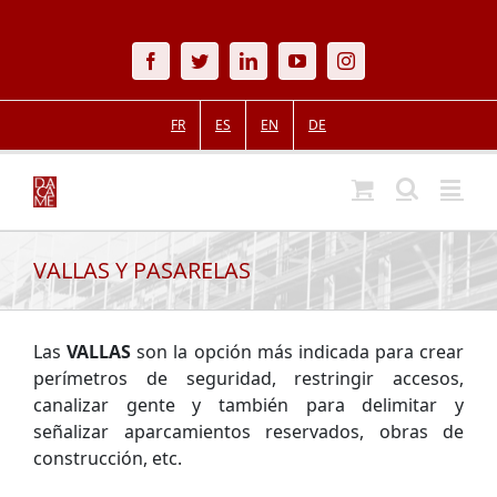
Skip
to
Facebook
Twitter
LinkedIn
YouTube
Instagram
content
FR
ES
EN
DE
VALLAS Y PASARELAS
Las
VALLAS
son la opción más indicada para crear
perímetros de seguridad, restringir accesos,
canalizar gente y también para delimitar y
señalizar aparcamientos reservados, obras de
construcción, etc.