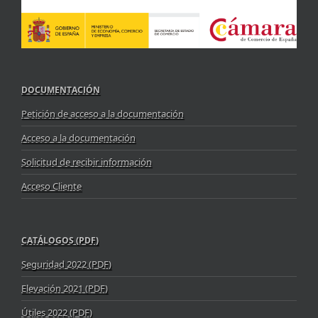
DOCUMENTACIÓN
Petición de acceso a la documentación
Acceso a la documentación
Solicitud de recibir información
Acceso Cliente
CATÁLOGOS (PDF)
Seguridad 2022 (PDF)
Elevación 2021 (PDF)
Útiles 2022 (PDF)