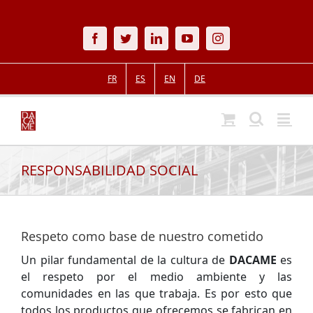
Skip
to
Facebook
Twitter
LinkedIn
YouTube
Instagram
content
FR
ES
EN
DE
RESPONSABILIDAD SOCIAL
Respeto como base de nuestro cometido
Un pilar fundamental de la cultura de
DACAME
es
el respeto por el medio ambiente y las
comunidades en las que trabaja. Es por esto que
todos los productos que ofrecemos se fabrican en