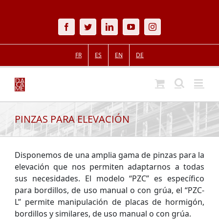
Skip
to
Facebook
Twitter
LinkedIn
YouTube
Instagram
content
FR
ES
EN
DE
PINZAS PARA ELEVACIÓN
Disponemos de una amplia gama de pinzas para la
elevación que nos permiten adaptarnos a todas
sus necesidades. El modelo “PZC” es específico
para bordillos, de uso manual o con grúa, el “PZC-
L” permite manipulación de placas de hormigón,
bordillos y similares, de uso manual o con grúa.